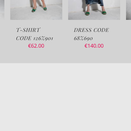
RT
DRESS CODE
KOREAN CO
26Z901
68Z690
5Z106
2.00
€
140.00
€
115.00