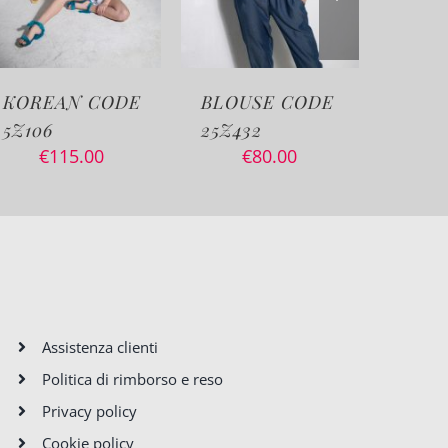
DE
BLOUSE CODE
JERSEY CODE
25Z432
5Z111
€
80.00
€
105.00
Assistenza clienti
Politica di rimborso e reso
Privacy policy
Cookie policy