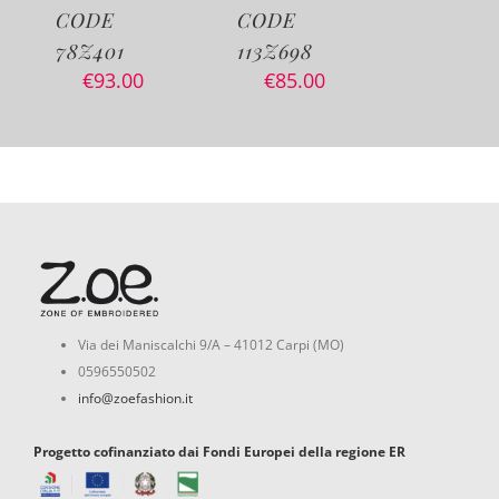
CODE
CODE
CODE
78Z401
113Z698
12Z531
€
93.00
€
85.00
€
90.0
Via dei Maniscalchi 9/A – 41012 Carpi (MO)
0596550502
info@zoefashion.it
Progetto cofinanziato dai Fondi Europei della regione ER