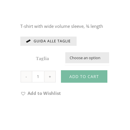
T-shirt with wide volume sleeve, ¾ length
GUIDA ALLE TAGLIE
Taglia

ADD TO CART
T-
SHIRT
Add to Wishlist
CODE
146Z661
quantity