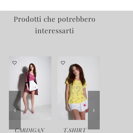
Prodotti che potrebbero
interessarti
CARDIGAN
T.SHIRT
CARDI