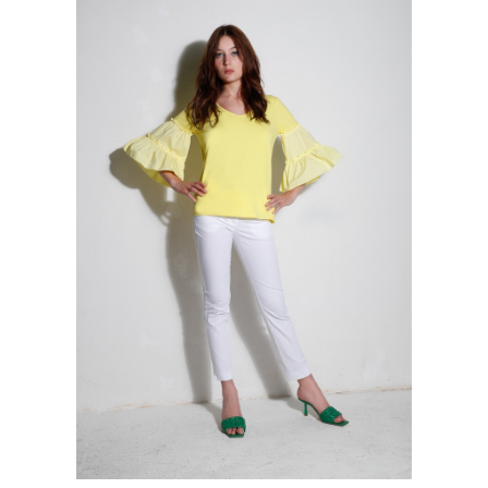
Username:
WISHLIST
Password:
CARRELLO
Remember Me
SEARCH
FOR:
Register