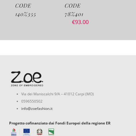
CODE
CODE
CODE
140Z355
78Z401
25Z432
€
93.00
€
80.0
Via dei Maniscalchi 9/A – 41012 Carpi (MO)
0596550502
info@zoefashion.it
Progetto cofinanziato dai Fondi Europei della regione ER