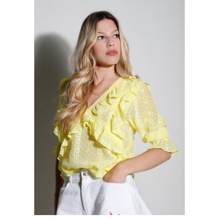
Username:
WISHLIST
Password:
CARRELLO
Remember Me
SEARCH
FOR:
Register