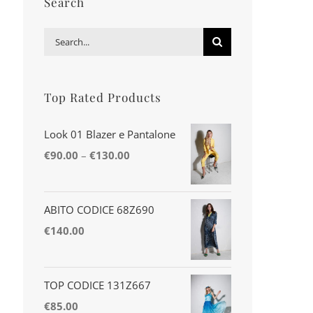
Search
Search
for:
Top Rated Products
Look 01 Blazer e Pantalone
€
90.00
–
€
130.00
ABITO CODICE 68Z690
€
140.00
TOP CODICE 131Z667
€
85.00