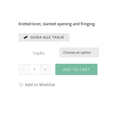
Knitted knot, slanted opening and fringing.
GUIDA ALLE TAGLIE
Taglia

ADD TO CART
NAIL
CODE
Add to Wishlist
14Z536
quantity