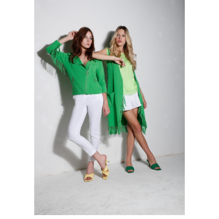
Username:
WISHLIST
Password:
CARRELLO
Remember Me
SEARCH
FOR:
Register