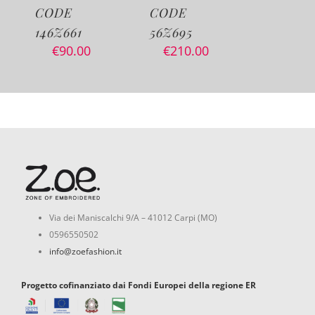
CODE
CODE
CODE
146Z661
56Z695
12Z539
€
90.00
€
210.00
€
85.0
Via dei Maniscalchi 9/A – 41012 Carpi (MO)
0596550502
info@zoefashion.it
Progetto cofinanziato dai Fondi Europei della regione ER