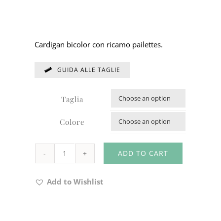
Cardigan bicolor con ricamo pailettes.
GUIDA ALLE TAGLIE
Taglia

Colore

ADD TO CART
CARDIGAN
CODICE
Add to Wishlist
11Z529
quantity