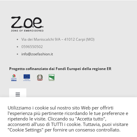
Via dei Maniscalchi 9/A – 41012 Carpi (MO)
0596550502
info@zoefashion.it
Progetto cofinanziato dai Fondi Europei della regione ER
Toggle
Navigation
Utilizziamo i cookie sul nostro sito Web per offrirti
Assistenza clienti
l'esperienza più pertinente ricordando le tue preferenze e
ripetendo le visite. Cliccando su "Accetta tutto",
acconsenti all'uso di TUTTI i cookie. Tuttavia, puoi visitare
"Cookie Settings" per fornire un consenso controllato.
Politica di rimborso e reso