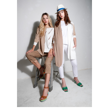
Username:
WISHLIST
Password:
CARRELLO
Remember Me
SEARCH
FOR:
Register