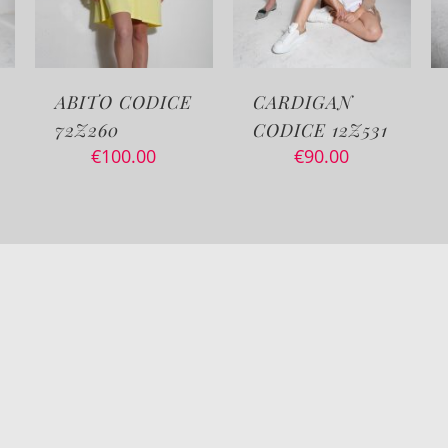
E
CARDIGAN
COREANA
CODICE 12Z531
CODICE 5Z106
€
90.00
€
115.00