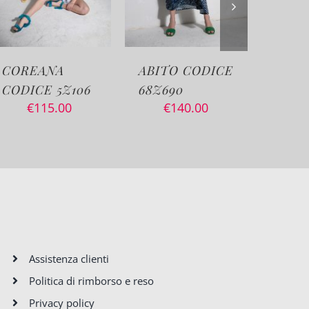
ABITO CODICE
MAGLIA
PAN
68Z690
CODICE 12Z539
COD
€
140.00
€
85.00
112Z
Assistenza clienti
Politica di rimborso e reso
Privacy policy