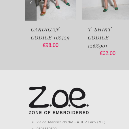
AN
T-SHIRT
ABITO CODIC
11Z529
CODICE
72Z260
00
€
100.00
126Z901
€
62.00
Via dei Maniscalchi 9/A – 41012 Carpi (MO)
0596550502