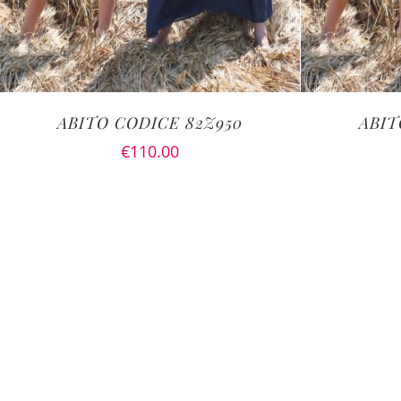
ABITO CODICE 82Z950
ABIT
€
110.00