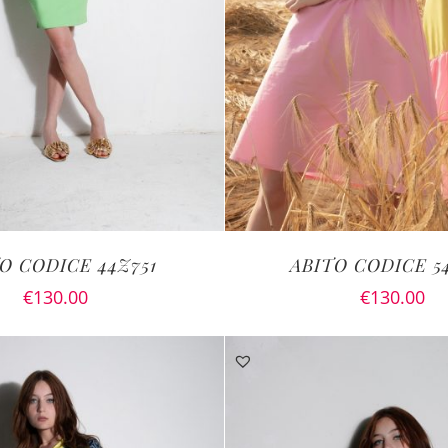
O CODICE 44Z751
ABITO CODICE 5
€
130.00
€
130.00