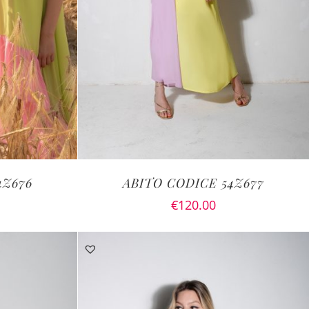
4Z676
ABITO CODICE 54Z677
€
120.00