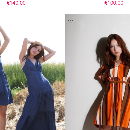
€
140.00
€
100.00