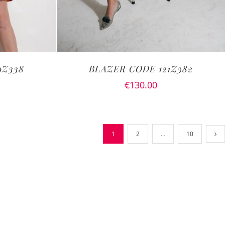
9Z338
BLAZER CODE 121Z382
€
130.00
1
2
…
10