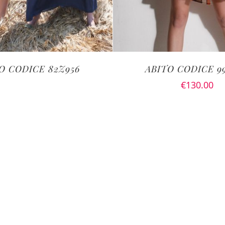
O CODICE 82Z956
ABITO CODICE 9
€
130.00